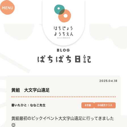
BLOG
ぱちぱち日記
2025.04.18
黄組 大文字山遠足
書いたひと：ななこ先生
#き組
#4歳児クラス
黄組最初のビックイベント大文字山遠足に行ってきました
😊