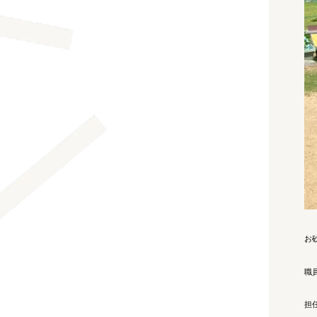
お
職
担