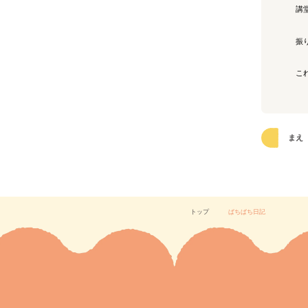
講
振
こ
まえ
トップ
ぱちぱち日記