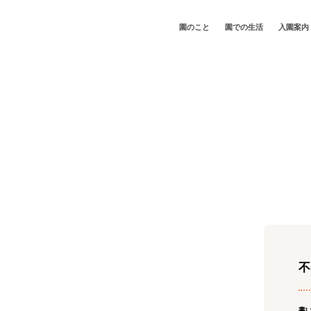
園のこと
園での⽣活
⼊園案内
不
書