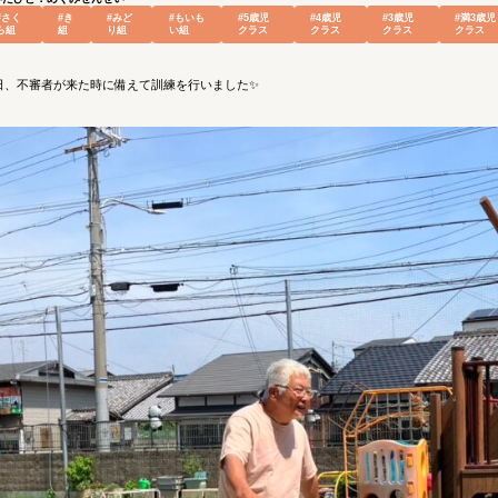
#さく
#き
#みど
#もいも
#5歳児
#4歳児
#3歳児
#満3歳児
ら組
組
り組
い組
クラス
クラス
クラス
クラス
日、不審者が来た時に備えて訓練を行いました✨