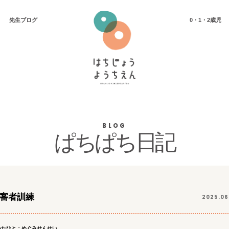
先⽣ブログ
0・1・2歳児
BLOG
ぱちぱち日記
審者訓練
2025.06
いたひと：めぐみせんせい