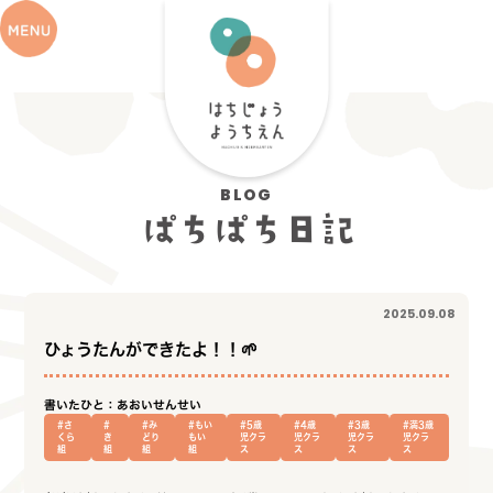
BLOG
ぱちぱち日記
2025.09.08
ひょうたんができたよ！！🌱
書いたひと：あおいせんせい
#さ
#
#み
#もい
#5歳
#4歳
#3歳
#満3歳
くら
き
どり
もい
児クラ
児クラ
児クラ
児クラ
組
組
組
組
ス
ス
ス
ス