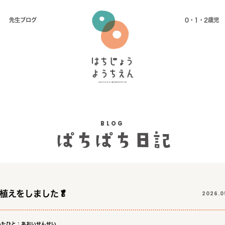
先⽣ブログ
0・1・2歳児
BLOG
ぱちぱち日記
植えをしました🥬
2026.05
いたひと：あおいせんせい