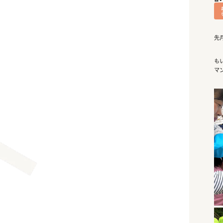
先
も
マ