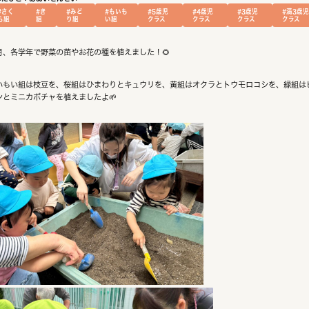
#さく
#き
#みど
#もいも
#5歳児
#4歳児
#3歳児
#満3歳
ら組
組
り組
い組
クラス
クラス
クラス
クラス
月、各学年で野菜の苗やお花の種を植えました！🌻
いもい組は枝豆を、桜組はひまわりとキュウリを、黄組はオクラとトウモロコシを、緑組は
ンとミニカボチャを植えましたよ🌱