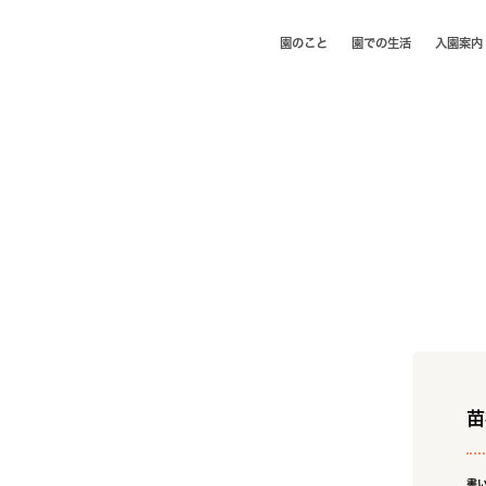
園のこと
園での⽣活
⼊園案内
苗
書