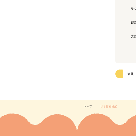
も
お
ま
まえ
トップ
ぱちぱち日記