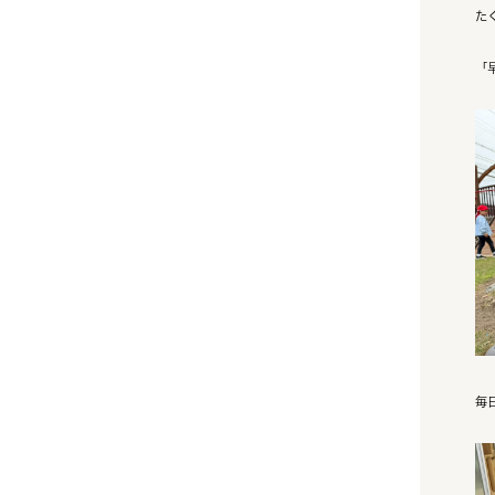
た
「
毎