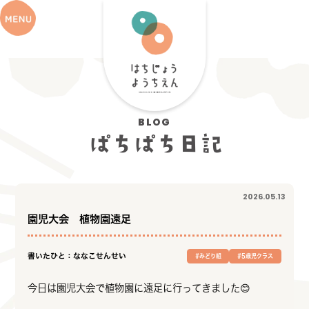
BLOG
ぱちぱち日記
2026.05.13
園児大会 植物園遠足
書いたひと：ななこせんせい
#みどり組
#5歳児クラス
今日は園児大会で植物園に遠足に行ってきました😊