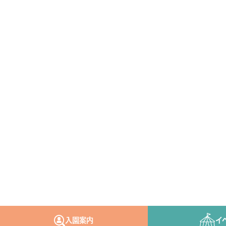
入園案内
イ