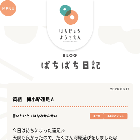
BLOG
ぱちぱち日記
2026.06.17
黄組 梅小路遠足💧
書いたひと：ほなみせんせい
#き組
#4歳児クラス
今日は待ちにまった遠足🎶
天候も良かったので、たくさん河原遊びをしました😊