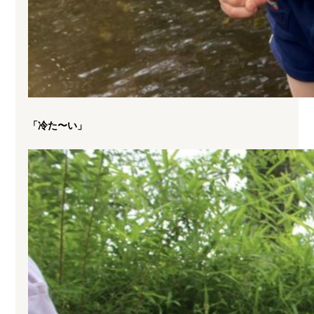
「冷た〜い」