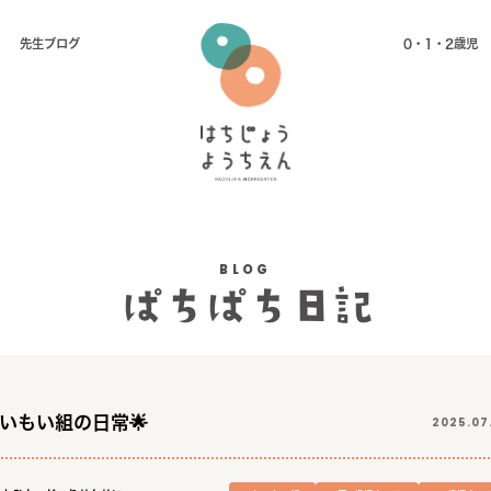
先⽣ブログ
0・1・2歳児
BLOG
ぱちぱち日記
いもい組の日常🌟
2025.07