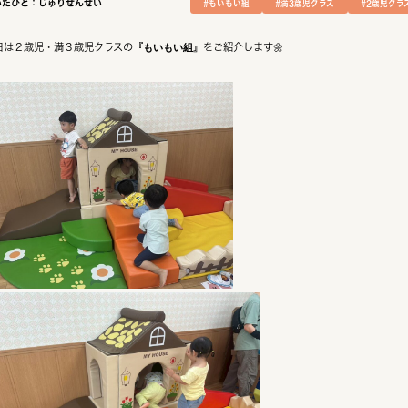
いたひと：じゅりせんせい
#もいもい組
#満3歳児クラス
#2歳児クラ
日は２歳児・満３歳児クラスの『
もいもい組
』をご紹介します🌼