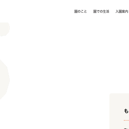
園のこと
園での⽣活
⼊園案内
も