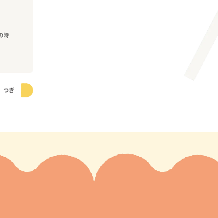
の時
つぎ