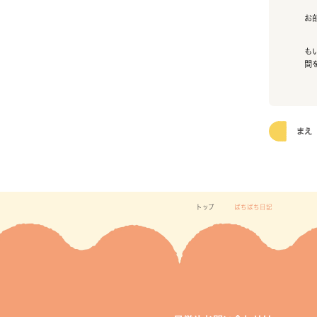
お
も
間
まえ
トップ
ぱちぱち日記