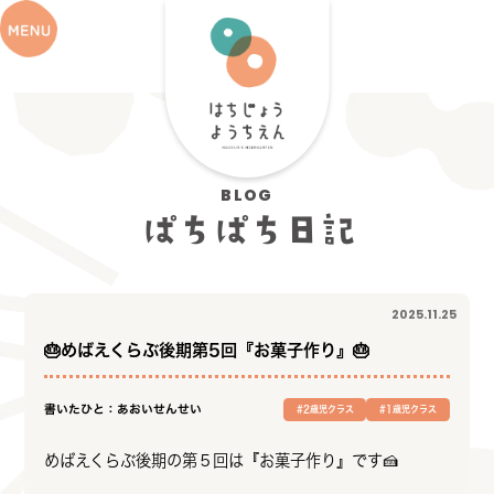
BLOG
ぱちぱち日記
2025.11.25
🎂めばえくらぶ後期第5回『お菓子作り』🎂
書いたひと：あおいせんせい
#2歳児クラス
#1歳児クラス
めばえくらぶ後期の第５回は『お菓子作り』です🍰