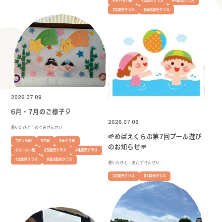
#もいもい組
#5歳児クラス
#4歳児クラス
#3歳児クラス
#満3歳児クラス
2026.07.09
6月・7月のご様子🎈
2026.07.06
書いたひと：めぐみせんせい
🌱めばえくらぶ第7回プール遊び
#さくら組
#き組
#みどり組
のお知らせ🌱
#もいもい組
#5歳児クラス
#4歳児クラス
#3歳児クラス
#満3歳児クラス
書いたひと：あんずせんせい
#2歳児クラス
#1歳児クラス