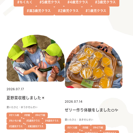
#ちくたく
#5歳児クラス
#4歳児クラス
#3歳児クラス
#満3歳児クラス
#2歳児クラス
#1歳児クラス
2026.07.17
夏野菜収穫しました☀
2026.07.14
書いたひと：ゆうかせんせい
ゼリー作り体験をしました🍊✨
#さくら組
#き組
#みどり組
書いたひと：あきせんせい
#もいもい組
#5歳児クラス
#4歳児クラス
#3歳児クラス
#満3歳児クラス
#さくら組
#き組
#みどり組