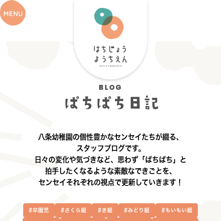
BLOG
ぱちぱち日記
八条幼稚園の個性豊かなセンセイたちが綴る、
スタッフブログです。
日々の変化や気づきなど、思わず「ぱちぱち」と
拍手したくなるような素敵なできごとを、
センセイそれぞれの視点で更新していきます！
#卒園児
#さくら組
#き組
#みどり組
#もいもい組