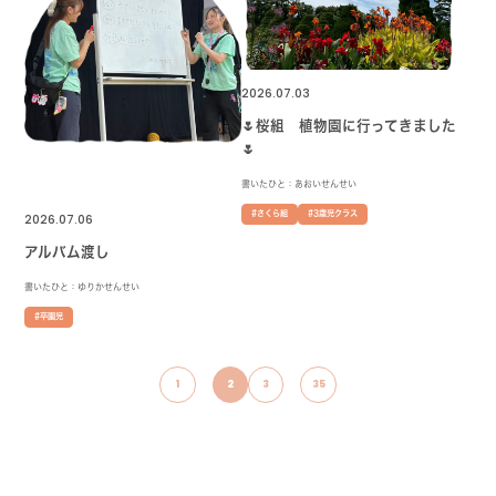
2026.07.03
🌷桜組 植物園に行ってきました
🌷
書いたひと：あおいせんせい
#さくら組
#3歳児クラス
2026.07.06
アルバム渡し
書いたひと：ゆりかせんせい
#卒園児
1
2
3
35