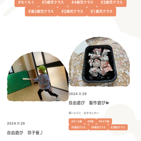
#ちくたく
#5歳児クラス
#4歳児クラス
#3歳児クラス
#満3歳児クラス
#2歳児クラス
#1歳児クラス
2024.11.29
自由遊び 製作遊び💫
書いたひと：あきせんせい
#さくら組
#き組
#みどり組
2024.11.29
#5歳児クラス
#4歳児クラス
#3歳児クラス
自由遊び 羽子板♪