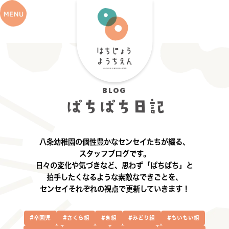
BLOG
ぱちぱち日記
八条幼稚園の個性豊かなセンセイたちが綴る、
スタッフブログです。
日々の変化や気づきなど、思わず「ぱちぱち」と
拍手したくなるような素敵なできごとを、
センセイそれぞれの視点で更新していきます！
#卒園児
#さくら組
#き組
#みどり組
#もいもい組