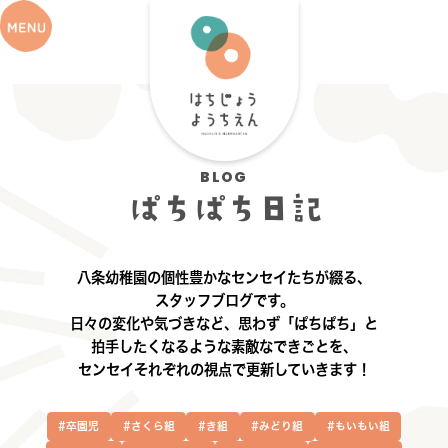
BLOG
ぱちぱち日記
八条幼稚園の個性豊かなセンセイたちが綴る、
スタッフブログです。
日々の変化や気づきなど、思わず「ぱちぱち」と
拍手したくなるような素敵なできごとを、
センセイそれぞれの視点で更新していきます！
#卒園児
#さくら組
#き組
#みどり組
#もいもい組