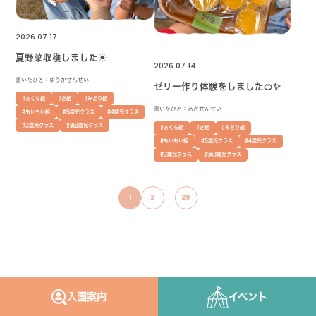
2026.07.17
夏野菜収穫しました☀
2026.07.14
書いたひと：ゆうかせんせい
ゼリー作り体験をしました🍊✨
#さくら組
#き組
#みどり組
書いたひと：あきせんせい
#もいもい組
#5歳児クラス
#4歳児クラス
#3歳児クラス
#満3歳児クラス
#さくら組
#き組
#みどり組
#もいもい組
#5歳児クラス
#4歳児クラス
#3歳児クラス
#満3歳児クラス
1
2
20
入園案内
イベント