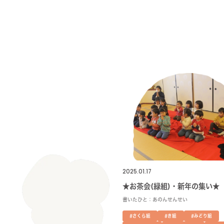
2025.01.17
★お茶会(緑組)・新年の集い★
書いたひと：あのんせんせい
#さくら組
#き組
#みどり組