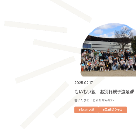
2025.02.17
もいもい組 お別れ親子遠足🌈
書いたひと：じゅりせんせい
#もいもい組
#満3歳児クラス