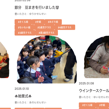
2025.02.06
節分 豆まきを行いました👹
書いたひと：ゆりかせんせい
#さくら組
#き組
#みどり組
#もいもい組
#5歳児クラス
#4歳児クラス
#3歳児クラス
#満3歳児クラス
2025.01.08
2025.01.10
ウインタースクール
🎍始業式🎍
書いたひと：ゆいなせんせ
書いたひと：あのんせんせい
#さくら組
#き組