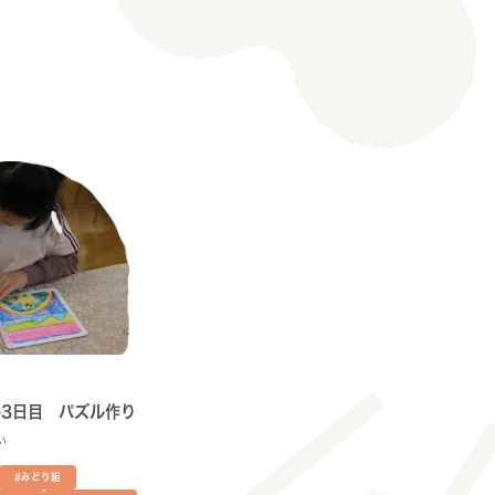
3日目 パズル作り
い
#みどり組