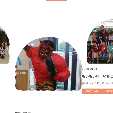
2025.01.28
もいもい組 いちご
書いたひと：じゅりせんせ
#もいもい組
#満3