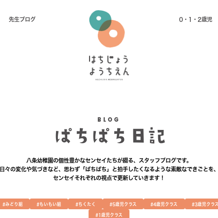
先⽣ブログ
0・1・2歳児
BLOG
ぱちぱち日記
八条幼稚園の個性豊かなセンセイたちが綴る、
スタッフブログです。
日々の変化や気づきなど、思わず「ぱちぱち」と
拍手したくなるような素敵なできごとを
センセイそれぞれの視点で更新していきます！
#みどり組
#もいもい組
#ちくたく
#5歳児クラス
#4歳児クラス
#3歳児クラ
#1歳児クラス