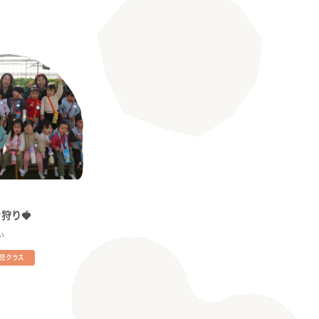
狩り🍓
い
歳児クラス