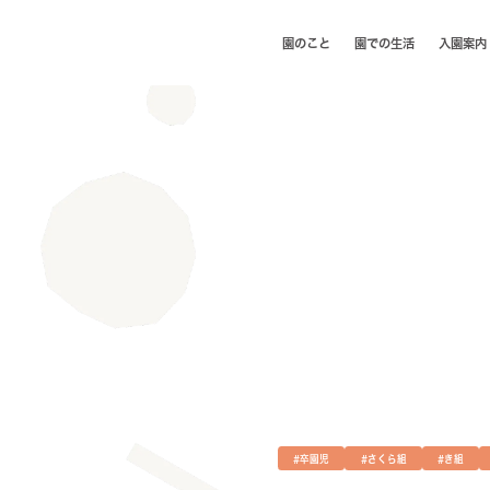
園のこと
園での⽣活
⼊園案内
#卒園児
#さくら組
#き組